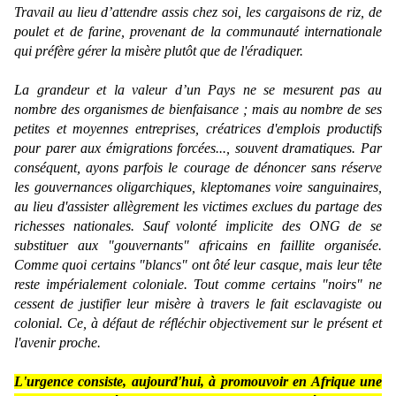
Travail au lieu d’attendre assis chez soi, les cargaisons de riz, de
poulet et de farine, provenant de la communauté internationale
qui préfère gérer la misère plutôt que de l'éradiquer.
La grandeur et la valeur d’un Pays ne se mesurent pas au
nombre des organismes de bienfaisance ; mais au nombre de ses
petites et moyennes entreprises, créatrices d'emplois productifs
pour parer aux émigrations forcées..., souvent dramatiques. Par
conséquent, ayons parfois le courage de dénoncer sans réserve
les gouvernances oligarchiques, kleptomanes voire sanguinaires,
au lieu d'assister allègrement les victimes exclues du partage des
richesses nationales. Sauf volonté implicite des ONG de se
substituer aux "
gouvernants
" africains en faillite organisée.
Comme quoi certains "
blancs
" ont ôté leur casque, mais leur tête
reste impérialement coloniale. Tout comme certains "
noirs
" ne
cessent de justifier leur misère à travers le fait esclavagiste ou
colonial. Ce, à défaut de réfléchir objectivement sur le présent et
l'avenir proche.
L'urgence consiste, aujourd'hui, à promouvoir en Afrique une