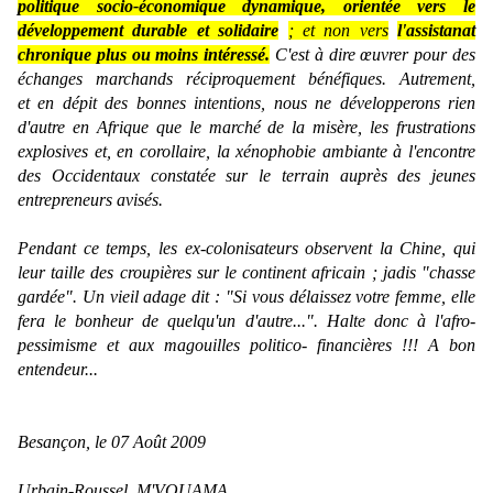
politique socio-économique dynamique, orientée vers le
développement durable et solidaire
; et non vers
l'assistanat
chronique plus ou moins intéressé.
C'est à dire œuvrer pour des
échanges marchands réciproquement bénéfiques. Autrement,
et en dépit des bonnes intentions, nous ne développerons rien
d'autre en Afrique que le marché de la misère, les frustrations
explosives et, en corollaire, la xénophobie ambiante à l'encontre
des Occidentaux constatée sur le terrain auprès des jeunes
entrepreneurs avisés.
Pendant ce temps, les ex-colonisateurs observent la Chine, qui
leur taille des croupières sur le continent africain ; jadis "
chasse
gardée
". Un vieil adage dit : "
Si vous
délaissez votre femme, elle
fera le bonheur de quelqu'un d'autre...".
Halte donc à l'afro-
pessimisme et aux magouilles politico- financières !!! A bon
entendeur...
Besançon, le 07 Août 2009
Urbain-Roussel M'VOUAMA