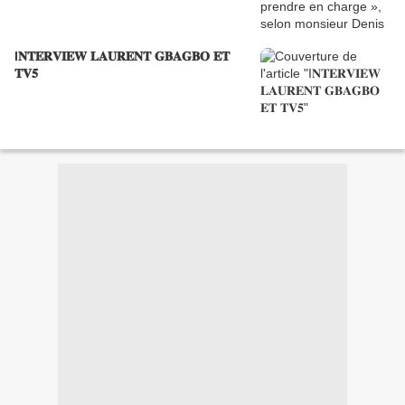
I𝐍𝐓𝐄𝐑𝐕𝐈𝐄𝐖 𝐋𝐀𝐔𝐑𝐄𝐍𝐓 𝐆𝐁𝐀𝐆𝐁𝐎 𝐄𝐓
𝐓𝐕𝟓