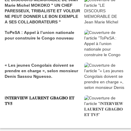
Marie Michel MOKOKO " UN CHEF
PARESSEUX, TRIBALISTE ET VOLEUR
NE PEUT DONNER LE BON EXEMPLE
A SES COLLABORATEURS "
ToPeSA : Appel à l’union nationale
pour construire le Congo nouveau
« Les jeunes Congolais doivent se
prendre en charge », selon monsieur
Denis Sassou Nguesso.
I𝐍𝐓𝐄𝐑𝐕𝐈𝐄𝐖 𝐋𝐀𝐔𝐑𝐄𝐍𝐓 𝐆𝐁𝐀𝐆𝐁𝐎 𝐄𝐓
𝐓𝐕𝟓