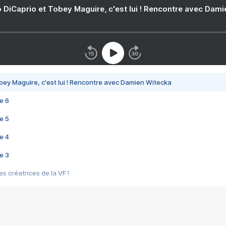
 DiCaprio et Tobey Maguire, c'est lui ! Rencontre avec Dam
bey Maguire, c'est lui ! Rencontre avec Damien Witecka
e 6
e 5
e 4
e 3
s créatrices de la VF !
e 2
e 1