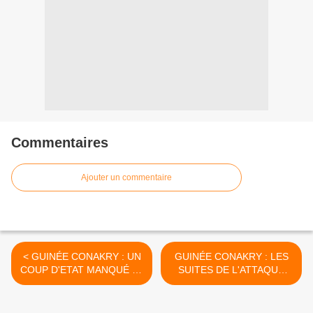
Commentaires
Ajouter un commentaire
< GUINÉE CONAKRY : UN
GUINÉE CONAKRY : LES
COUP D'ETAT MANQUÉ LE
SUITES DE L'ATTAQUE
PRÉSIDENT Alpha CONDÉ
CONTRE LA RÉSIDENCE
ÉCHAPPE A UN COUP DE
DU PRÉSIDENT Alpha
FORCE
CONDÉ >