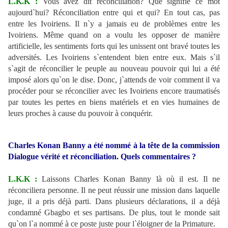
L.K.K :
Vous avez dit réconciliation? Que signifie ce mot
aujourd`hui? Réconciliation entre qui et qui? En tout cas, pas
entre les Ivoiriens. Il n`y a jamais eu de problèmes entre les
Ivoiriens. Même quand on a voulu les opposer de manière
artificielle, les sentiments forts qui les unissent ont bravé toutes les
adversités. Les Ivoiriens s`entendent bien entre eux. Mais s`il
s`agit de réconcilier le peuple au nouveau pouvoir qui lui a été
imposé alors qu`on le dise. Donc, j`attends de voir comment il va
procéder pour se réconcilier avec les Ivoiriens encore traumatisés
par toutes les pertes en biens matériels et en vies humaines de
leurs proches à cause du pouvoir à conquérir.
Charles Konan Banny a été nommé à la tête de la commission
Dialogue vérité et réconciliation. Quels commentaires ?
L.K.K :
Laissons Charles Konan Banny là où il est. Il ne
réconciliera personne. Il ne peut réussir une mission dans laquelle
juge, il a pris déjà parti. Dans plusieurs déclarations, il a déjà
condamné Gbagbo et ses partisans. De plus, tout le monde sait
qu`on l`a nommé à ce poste juste pour l`éloigner de la Primature.