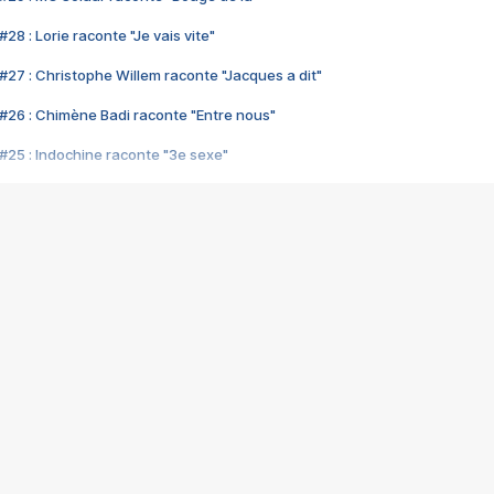
28 : Lorie raconte "Je vais vite"
#27 : Christophe Willem raconte "Jacques a dit"
#26 : Chimène Badi raconte "Entre nous"
#25 : Indochine raconte "3e sexe"
#24 : Zaho raconte "C'est chelou"
#23 : Patrick Bruel raconte "Au café des délices"
#22 : Kyo raconte "Le chemin"
#21 : Nolwenn Leroy raconte "Cassé"
#20 : Patrick Hernandez raconte "Born to be alive"
#19 : Lorie raconte "Près de moi"
#18 : Michael Jones raconte "A nos actes manqués" (avec Jean-Jacque
#17 : Khaled raconte "Aïcha"