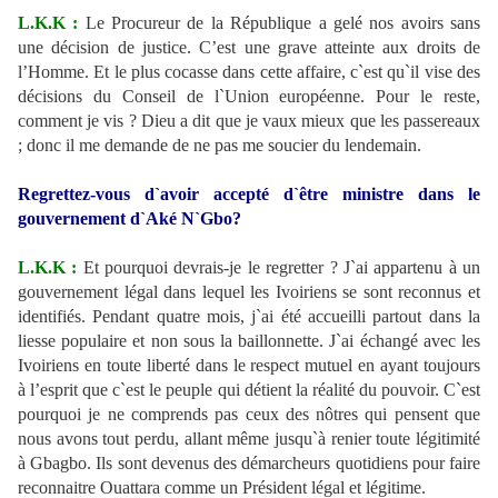
L.K.K :
Le Procureur de la République a gelé nos avoirs sans
une décision de justice. C’est une grave atteinte aux droits de
l’Homme. Et le plus cocasse dans cette affaire, c`est qu`il vise des
décisions du Conseil de l`Union européenne. Pour le reste,
comment je vis ? Dieu a dit que je vaux mieux que les passereaux
; donc il me demande de ne pas me soucier du lendemain.
Regrettez-vous d`avoir accepté d`être ministre dans le
gouvernement d`Aké N`Gbo?
L.K.K :
Et pourquoi devrais-je le regretter ? J`ai appartenu à un
gouvernement légal dans lequel les Ivoiriens se sont reconnus et
identifiés. Pendant quatre mois, j`ai été accueilli partout dans la
liesse populaire et non sous la baillonnette. J`ai échangé avec les
Ivoiriens en toute liberté dans le respect mutuel en ayant toujours
à l’esprit que c`est le peuple qui détient la réalité du pouvoir. C`est
pourquoi je ne comprends pas ceux des nôtres qui pensent que
nous avons tout perdu, allant même jusqu`à renier toute légitimité
à Gbagbo. Ils sont devenus des démarcheurs quotidiens pour faire
reconnaitre Ouattara comme un Président légal et légitime.