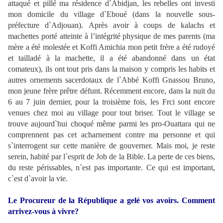
attaqué et pillé ma résidence d`Abidjan, les rebelles ont investi
mon domicile du village d`Eboué (dans la nouvelle sous-
préfecture d`Adjouan). Après avoir à coups de kalachs et
machettes porté atteinte à l’intégrité physique de mes parents (ma
mère a été molestée et Koffi Amichia mon petit frère a été rudoyé
et tailladé à la machette, il a été abandonné dans un état
comateux), ils ont tout pris dans la maison y compris les habits et
autres ornements sacerdotaux de l`Abbé Koffi Gnassou Bruno,
mon jeune frère prêtre défunt. Récemment encore, dans la nuit du
6 au 7 juin dernier, pour la troisième fois, les Frci sont encore
venues chez moi au village pour tout briser. Tout le village se
trouve aujourd`hui choqué même parmi les pro-Ouattara qui ne
comprennent pas cet acharnement contre ma personne et qui
s`interrogent sur cette manière de gouverner. Mais moi, je reste
serein, habité par l`esprit de Job de la Bible. La perte de ces biens,
du reste périssables, n`est pas importante. Ce qui est important,
c`est d`avoir la vie.
Le Procureur de la République a gelé vos avoirs. Comment
arrivez-vous à vivre?