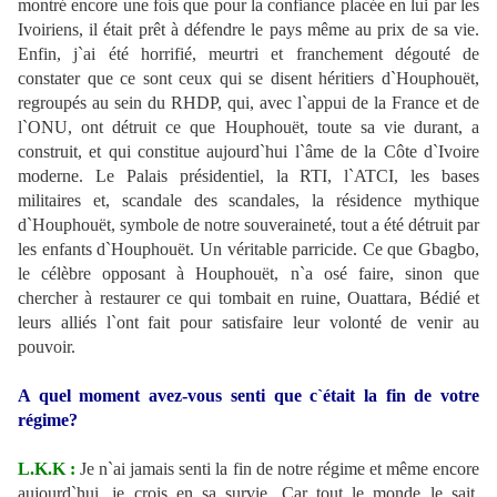
montré encore une fois que pour la confiance placée en lui par les
Ivoiriens, il était prêt à défendre le pays même au prix de sa vie.
Enfin, j`ai été horrifié, meurtri et franchement dégouté de
constater que ce sont ceux qui se disent héritiers d`Houphouët,
regroupés au sein du RHDP, qui, avec l`appui de la France et de
l`ONU, ont détruit ce que Houphouët, toute sa vie durant, a
construit, et qui constitue aujourd`hui l`âme de la Côte d`Ivoire
moderne. Le Palais présidentiel, la RTI, l`ATCI, les bases
militaires et, scandale des scandales, la résidence mythique
d`Houphouët, symbole de notre souveraineté, tout a été détruit par
les enfants d`Houphouët. Un véritable parricide. Ce que Gbagbo,
le célèbre opposant à Houphouët, n`a osé faire, sinon que
chercher à restaurer ce qui tombait en ruine, Ouattara, Bédié et
leurs alliés l`ont fait pour satisfaire leur volonté de venir au
pouvoir.
A quel moment avez-vous senti que c`était la fin de votre
régime?
L.K.K :
Je n`ai jamais senti la fin de notre régime et même encore
aujourd`hui, je crois en sa survie. Car tout le monde le sait,