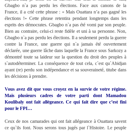
Gbagbo n`a pas perdu les élections. Face aux canons de la
France, il a crié cette phrase : « Mais Ouattara n’a pas gagné les
élections !» Cette phrase retentira pendant longtemps dans les
esprits des démocrates. Gbagbo n`a pas été vomi par son peuple.
Bien au contraire, celui-ci reste fidèle et uni à sa personne. Non,
Gbagbo n`a pas perdu les élections. Il a seulement perdu la guerre
contre la France, une guerre qui n`a jamais été ouvertement
déclarée, une guerre lâche dans laquelle la France sous Sarkozy a
démontré toute sa laideur sur la question du droit des peuples à
s`autodéterminer. La conséquence de tout cela, c`est qu`Abidjan
ayant (re) perdu son indépendance et sa souveraineté, titube dans
les décisions à prendre.
Vous avez dit que vous croyez en la survie de votre régime.
Mais plusieurs cadres de votre parti dont Mamadou
Koulibaly ont fait allégeance. Ce qui fait dire que c’est fini
pour le FPI…
Ceux de nos camarades qui ont fait allégeance à Ouattara savent
ce qu`ils font. Nous serons tous jugés par l`Histoire. Le peuple