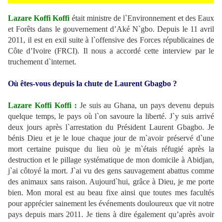
Lazare Koffi Koffi
était ministre de l`Environnement et des Eaux
et Forêts dans le gouvernement d’Aké N`gbo. Depuis le 11 avril
2011, il est en exil suite à l`offensive des Forces républicaines de
Côte d’Ivoire (FRCI). Il nous a accordé cette interview par le
truchement d`internet.
Où êtes-vous depuis la chute de Laurent Gbagbo ?
Lazare Koffi Koffi :
Je suis au Ghana, un pays devenu depuis
quelque temps, le pays où l`on savoure la liberté. J`y suis arrivé
deux jours après l`arrestation du Président Laurent Gbagbo. Je
bénis Dieu et je le loue chaque jour de m`avoir préservé d`une
mort certaine puisque du lieu où je m`étais réfugié après la
destruction et le pillage systématique de mon domicile à Abidjan,
j`ai côtoyé la mort. J`ai vu des gens sauvagement abattus comme
des animaux sans raison. Aujourd`hui, grâce à Dieu, je me porte
bien. Mon moral est au beau fixe ainsi que toutes mes facultés
pour apprécier sainement les événements douloureux que vit notre
pays depuis mars 2011. Je tiens à dire également qu’après avoir