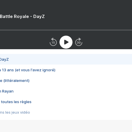
 Battle Royale - DayZ
 DayZ
 a 13 ans (et vous l'avez ignoré)
e (littéralement)
im Rayan
 toutes les règles
s les jeux vidéo
us choquant de Rockstar ? - Le scandale BULLY