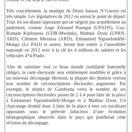
Très concrètement, la stratégie de Denis Sassou N’Guesso est
très simple. Les législatives de 2012 en seront le point de départ.
Tous les soi-disant opposants qui ne siègent pas actuellement au
parlement, comme Ange Edouard Poungui (UPADS), Guy-
Romain Kinfoussia (UDR-Mwinda), Mathias Dzon (UPRN-
ARD), Clément Mierassa (ARD), Emmanuel Ngouelondélé-
Mongo (Le PAD) et autres, feront leur entrée à l’assemblée
nationale en 2012 avec à la clé les 4 millions de salaires et les
véhicules 4*4 Prado.
Afin de satisfaire tout ce beau monde (solidarité fraternelle
oblige), la carte électorale sera entièrement modifiée et grâce à
un nouveau découpage électoral, la plupart des districts verront
leur nombre de circonscriptions électorales augmenter. Par
exemple, le district de Gamboma verra le nombre de ses
circonscriptions électorales passer de 2 à 4 pour faire de la place
à Emmanuel Ngouelondélé-Mongo et à Mathias Dzon. Un
charcutage destiné donc à faire de la place à tous ces soi-disant
opposants sous le prétexte fallacieux d’une évolution
démographique observée dans le pays qui justifierait cette
révision du
découpage.