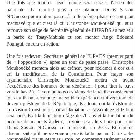
Une fois que tout ce beau monde sera casé à l’assemblée
nationale, ils n’auront plus à se plaindre. Denis Sassou
N’Guesso pourra alors passer à la deuxième phase de son plan
machiavélique et c’est là où Christophe Moukouéké
qui aura
retrouvé son siège de Secrétaire général de l’UPADS au nez et à
la barbe de Tsaty-Mabiala et son mentor Ange Edouard
Poungui, entrera en action.
Une fois redevenu Secrétaire général de l’UPADS
(premier parti
de « l’opposition »)
après un tour de passe-passe, Christophe
Moukouéké montera alors au créneau pour réclamer à cor et à
cri la modification de la Constitution. Pour étayer son
argumentaire Christophe Moukouéké mettra en avant
l’expérience des hommes de sa génération ( pour tirer le pays
vers le bas ? ). Et comme tous ces vieux de la vieille considèrent
tous qu’ils ont accumulé une solide expérience et rêvent tous de
devenir président de la République, ils adopteront la révision de
la révision Constitution par acclamation à l’assemblée et le tour
sera joué. Exit la limitation d’âge de 70 ans et la limitation du
nombre de mandats à deux, la voie sera alors libre pour que
Denis Sassou N’Guesso se représente en 2016. Et comme
chacun sait qu’il ne s’avouera jamais battu par un Christophe
Moukouéké ou un Mathias Dzon, on comprend aisément le but