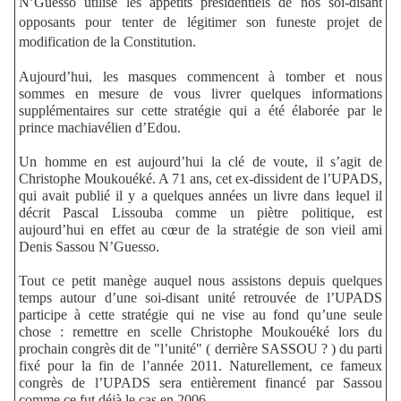
N’Guesso utilise les appétits présidentiels de nos soi-disant
opposants pour tenter de légitimer son funeste projet de
modification de la Constitution.
Aujourd’hui, les masques commencent à tomber et nous
sommes en mesure de vous livrer quelques informations
supplémentaires sur cette stratégie qui a été élaborée par le
prince machiavélien d’Edou.
Un homme en est aujourd’hui la clé de voute, il s’agit de
Christophe Moukouéké. A 71 ans, cet ex-dissident de l’UPADS,
qui avait publié il y a quelques années un livre dans lequel il
décrit Pascal Lissouba comme un piètre politique, est
aujourd’hui en effet au cœur de la stratégie de son vieil ami
Denis Sassou N’Guesso.
Tout ce petit manège auquel nous assistons depuis quelques
temps autour d’une soi-disant unité retrouvée de l’UPADS
participe à cette stratégie qui ne vise au fond qu’une seule
chose : remettre en scelle Christophe Moukouéké lors du
prochain congrès dit de
"
l’unité
" ( derrière SASSOU ? )
du parti
fixé pour la fin de l’année 2011. Naturellement, ce fameux
congrès de l’UPADS sera entièrement financé par Sassou
comme ce fut déjà le cas en 2006.