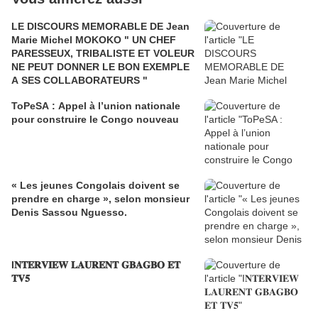
LE DISCOURS MEMORABLE DE Jean
Marie Michel MOKOKO " UN CHEF
PARESSEUX, TRIBALISTE ET VOLEUR
NE PEUT DONNER LE BON EXEMPLE
A SES COLLABORATEURS "
ToPeSA : Appel à l’union nationale
pour construire le Congo nouveau
« Les jeunes Congolais doivent se
prendre en charge », selon monsieur
Denis Sassou Nguesso.
I𝐍𝐓𝐄𝐑𝐕𝐈𝐄𝐖 𝐋𝐀𝐔𝐑𝐄𝐍𝐓 𝐆𝐁𝐀𝐆𝐁𝐎 𝐄𝐓
𝐓𝐕𝟓