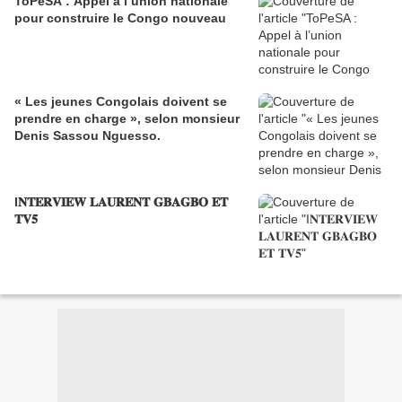
ToPeSA : Appel à l’union nationale
pour construire le Congo nouveau
« Les jeunes Congolais doivent se
prendre en charge », selon monsieur
Denis Sassou Nguesso.
I𝐍𝐓𝐄𝐑𝐕𝐈𝐄𝐖 𝐋𝐀𝐔𝐑𝐄𝐍𝐓 𝐆𝐁𝐀𝐆𝐁𝐎 𝐄𝐓
𝐓𝐕𝟓