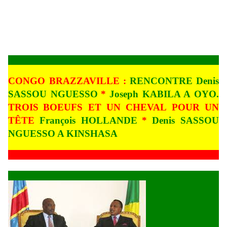
CONGO BRAZZAVILLE :
RENCONTRE Denis
SASSOU NGUESSO
*
Joseph KABILA A OYO.
TROIS
BOEUFS ET UN CHEVAL POUR UN
TÊTE
François HOLLANDE
*
Denis SASSOU
NGUESSO A KINSHASA