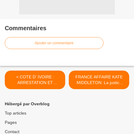
Commentaires
Ajouter un commentaire
< COTE D' IVOIRE :
FRANCE AFFAIRE KATE
ARRESTATION ET
MIDDLETON: La justice
EXTRADITION DE Loïk LE
interdit à Closer de céder
FLOCH PRIGENT ANCIEN
les photos de Kate seins
PDG DU GROUPE ELF
nus >
Hébergé par Overblog
Top articles
Pages
Contact