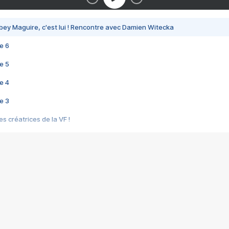
bey Maguire, c'est lui ! Rencontre avec Damien Witecka
e 6
e 5
e 4
e 3
s créatrices de la VF !
e 2
e 1
e Mektoub My Love arrive enfin ! Rencontre avec Shaïn Boumedine et Sal
i : après Toni en famille
elle réalise le bouleversant Dites lui que je l'aime