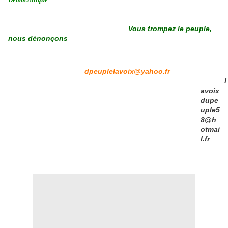
Vous trompez le peuple,
nous dénonçons
dpeuplelavoix@yahoo.fr
l
avoix
dupe
uple5
8@h
otmai
l.fr