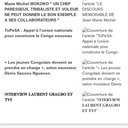
Marie Michel MOKOKO " UN CHEF
PARESSEUX, TRIBALISTE ET VOLEUR
NE PEUT DONNER LE BON EXEMPLE
A SES COLLABORATEURS "
ToPeSA : Appel à l’union nationale
pour construire le Congo nouveau
« Les jeunes Congolais doivent se
prendre en charge », selon monsieur
Denis Sassou Nguesso.
I𝐍𝐓𝐄𝐑𝐕𝐈𝐄𝐖 𝐋𝐀𝐔𝐑𝐄𝐍𝐓 𝐆𝐁𝐀𝐆𝐁𝐎 𝐄𝐓
𝐓𝐕𝟓