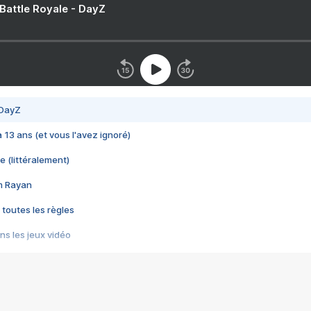
 Battle Royale - DayZ
 DayZ
 a 13 ans (et vous l'avez ignoré)
e (littéralement)
im Rayan
 toutes les règles
s les jeux vidéo
us choquant de Rockstar ? - Le scandale BULLY
e plus moche de Steam
du RÊVE tourne au CAUCHEMAR