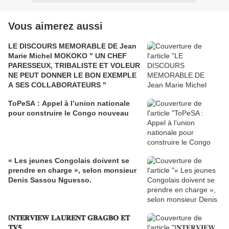
Vous aimerez aussi
LE DISCOURS MEMORABLE DE Jean
Marie Michel MOKOKO " UN CHEF
PARESSEUX, TRIBALISTE ET VOLEUR
NE PEUT DONNER LE BON EXEMPLE
A SES COLLABORATEURS "
ToPeSA : Appel à l’union nationale
pour construire le Congo nouveau
« Les jeunes Congolais doivent se
prendre en charge », selon monsieur
Denis Sassou Nguesso.
I𝐍𝐓𝐄𝐑𝐕𝐈𝐄𝐖 𝐋𝐀𝐔𝐑𝐄𝐍𝐓 𝐆𝐁𝐀𝐆𝐁𝐎 𝐄𝐓
𝐓𝐕𝟓