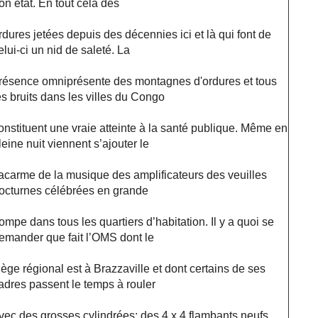
on état. En tout cela des
rdures jetées depuis des décennies ici et là qui font de
elui-ci un nid de saleté. La
résence omniprésente des montagnes d'ordures et tous
es bruits dans les villes du Congo
onstituent une vraie atteinte à la santé publique. Même en
leine nuit viennent s’ajouter le
acarme de la musique des amplificateurs des veuilles
octurnes célébrées en grande
ompe dans tous les quartiers d’habitation. Il y a quoi se
emander que fait l’OMS dont le
iège régional est à Brazzaville et dont certains de ses
adres passent le temps à rouler
vec des grosses cylindrées; des 4 x 4 flambants neufs