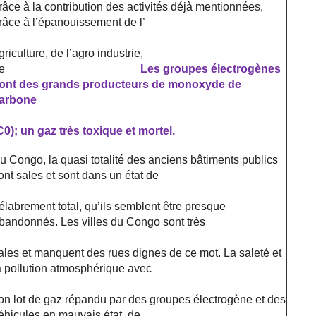
râce à la contribution des activités déjà mentionnées,
râce à l’épanouissement de l’
griculture, de l’agro industrie,
e
Les groupes électrogènes
ont des grands producteurs de monoxyde de
arbone
C0); un gaz très toxique et mortel.
u Congo, la quasi totalité des anciens bâtiments publics
ont sales et sont dans un état de
élabrement total, qu’ils semblent être presque
bandonnés. Les villes du Congo sont très
ales et manquent des rues dignes de ce mot. La saleté et
a pollution atmosphérique avec
on lot de gaz répandu par des groupes électrogène et des
éhicules en mauvais état, de