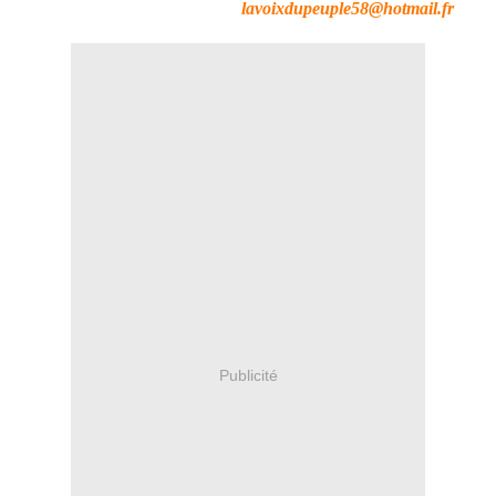
lavoixdupeuple58@hotmail.fr
Publicité