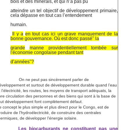
bois et des minerais, et qui n’a pas pu
atteindre un tel objectif de développement primaire,
cela dépasse en tout cas l’entendement
humain.
Il y a
en tout cas ici un grave manquement de la
bonne gouvernance. Où est donc passé" la
grande
manne providentiellement tombée sur
l'économie congolaise pendant tant
d’années"?
On ne peut pas sincèrement parler de
éveloppement et surtout de développement durable quand l’eau
t l’électricité, les routes, les moyens de transport adéquats, la
ibre circulation des personnes et des biens qui sont à la base de
out développement font complètement défaut.
e concept le plus simple et plus direct pour le Congo, est de
roduire de l'hydroélectricité, de construire des centrales
hermiques, de développer l'énergie solaire.
Les biocarburants ne constituent pas une