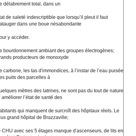
e délabrement total, dans un
tat de saleté indescriptible que lorsqu’il pleut il faut
atauger dans une boue nésabondante
our y accéder.
e bourdonnement ambiant des groupes électrogènes;
rands producteurs de monoxyde
e carbone, les tas d'immondices, à l’instar de l’eau puisée
es puits des parcelles à
uelques mètres des latrines, ne sont pas du tout de nature
’ améliorer l’état de santé des
abitants qui manquent de surcroît des hôpitaux réels. Le
lus grand hôpital de Brazzaville;
e CHU avec ses 5 étages manque d'ascenseurs, de lits en