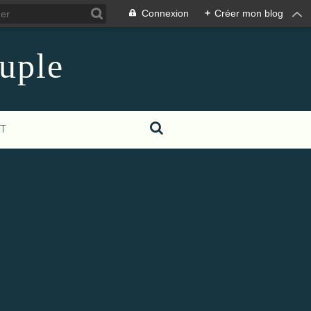
Connexion
+
Créer mon blog
euple
T