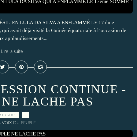
ÉSILIEN LULA DA SILVA A ENFLAMMÉ LE 17 ème
 avait déjà visité la Guinée équatoriale à l’occasion de
x applaudissements...
Lire la suite
RESSION CONTINUE -
 NE LACHE PAS
5.07.2011
…
A VOIX DU PEUPLE