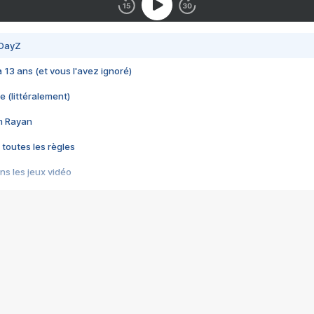
 DayZ
 a 13 ans (et vous l'avez ignoré)
e (littéralement)
im Rayan
 toutes les règles
s les jeux vidéo
us choquant de Rockstar ? - Le scandale BULLY
e plus moche de Steam
du RÊVE tourne au CAUCHEMAR
pendant 8 heures
it… à tort