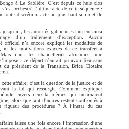
 Bongo à La Sablière. C’est depuis ce huis clos
 s’est orchestré l’ultime acte de cette séquence :
n toute discrétion, acté au plus haut sommet de
 jusqu’ici, les autorités gabonaises laissent ainsi
image d’un traitement d’exception. Aucun
 officiel n’a encore expliqué les modalités de
e, ni les motivations exactes de ce transfert à
. Mais dans les chancelleries africaines, une
s’impose : ce départ n’aurait pu avoir lieu sans
ct du président de la Transition, Brice Clotaire
ema.
ette affaire, c’est la question de la justice et de
devant la loi qui ressurgit. Comment expliquer
uétude envers ceux-là mêmes qui incarnaient
gime, alors que tant d’autres restent confrontés à
le rigueur des procédures ? À l’instar du cas
.
affaire laisse une fois encore l’impression d’une
éométrie variable. Et dans l’opinion, une question