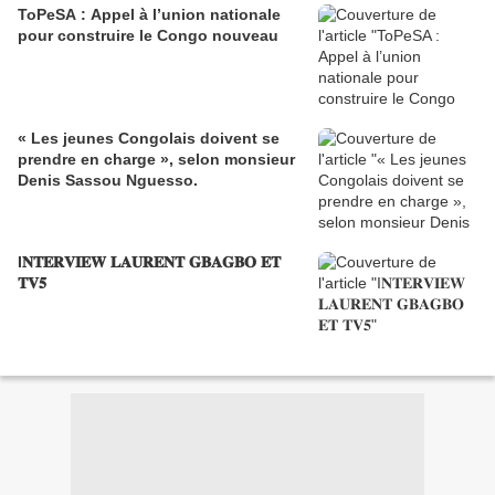
ToPeSA : Appel à l’union nationale
pour construire le Congo nouveau
« Les jeunes Congolais doivent se
prendre en charge », selon monsieur
Denis Sassou Nguesso.
I𝐍𝐓𝐄𝐑𝐕𝐈𝐄𝐖 𝐋𝐀𝐔𝐑𝐄𝐍𝐓 𝐆𝐁𝐀𝐆𝐁𝐎 𝐄𝐓
𝐓𝐕𝟓