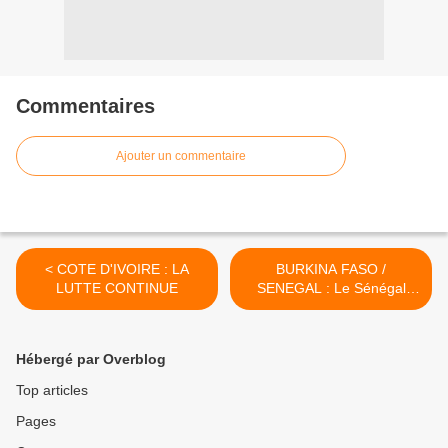
Commentaires
Ajouter un commentaire
< COTE D'IVOIRE : LA
BURKINA FASO /
LUTTE CONTINUE
SENEGAL : Le Sénégal
solidaire du Burkina Faso
dans la situation sécuritaire.
VISITE DU PREMIER
Hébergé par Overblog
MINISTRE SENEGALAIS A
OUAGADOUGOU >
Top articles
Pages