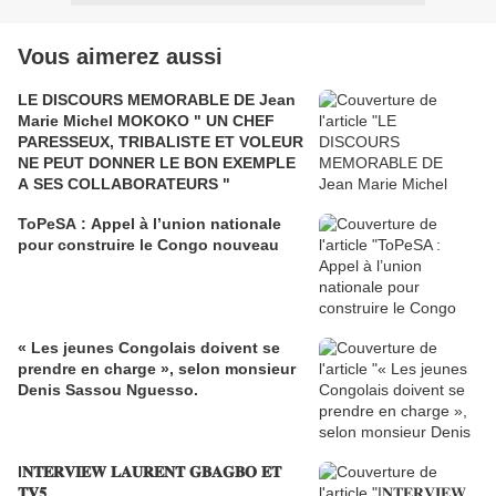
Vous aimerez aussi
LE DISCOURS MEMORABLE DE Jean
Marie Michel MOKOKO " UN CHEF
PARESSEUX, TRIBALISTE ET VOLEUR
NE PEUT DONNER LE BON EXEMPLE
A SES COLLABORATEURS "
ToPeSA : Appel à l’union nationale
pour construire le Congo nouveau
« Les jeunes Congolais doivent se
prendre en charge », selon monsieur
Denis Sassou Nguesso.
I𝐍𝐓𝐄𝐑𝐕𝐈𝐄𝐖 𝐋𝐀𝐔𝐑𝐄𝐍𝐓 𝐆𝐁𝐀𝐆𝐁𝐎 𝐄𝐓
𝐓𝐕𝟓