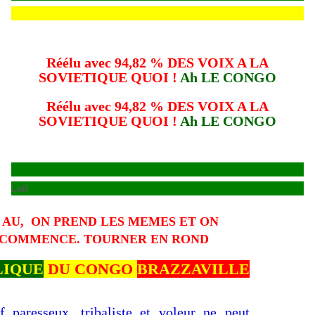
Réélu avec 94,82 % DES VOIX A LA
SOVIETIQUE QUOI !
Ah LE CONGO
Réélu avec 94,82 % DES VOIX A LA
SOVIETIQUE QUOI !
Ah LE CONGO
Lelll
 AU, ON PREND LES MEMES ET ON
COMMENCE. TOURNER EN ROND
LIQUE
DU CONGO
BRAZZAVILLE
 paresseux, tribaliste et voleur ne peut