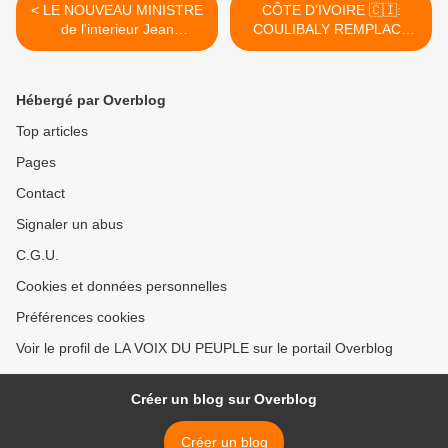
< LE NOUVEAU MINISTRE
CÔTE D’IVOIRE 🇨🇮:
de l'interieur Jean
COULIBALY REMPLACE
OLESSONGO ONDAYE
KOUAKOU ( CONSEIL
PROMET S'ATTAQUER
D’ÉTAT) >
AUX ANTI-VALEURS. WAIT
Hébergé par Overblog
AND SEE
Top articles
Pages
Contact
Signaler un abus
C.G.U.
Cookies et données personnelles
Préférences cookies
Voir le profil de LA VOIX DU PEUPLE sur le portail Overblog
Créer un blog sur Overblog
Créer un blog